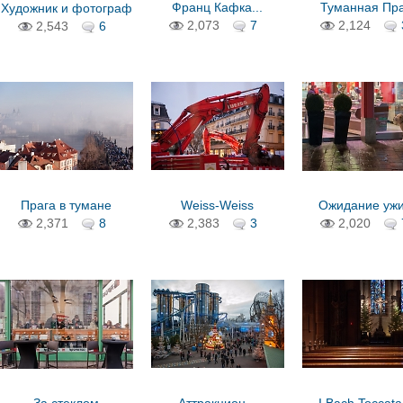
Франц Кафка...
Туманная Пр
Художник и фотограф
2,073
7
2,124
2,543
6
Прага в тумане
Weiss-Weiss
Ожидание уж
2,371
8
2,383
3
2,020