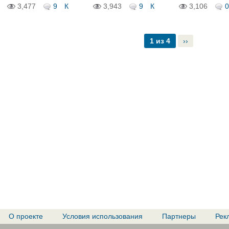
пенсионер...
3,477
9
К
3,943
9
К
3,106
0
1 из 4
››
О проекте
Условия использования
Партнеры
Рек