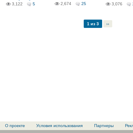
2,674
25
3,122
5
3,076
1 из 3
››
О проекте
Условия использования
Партнеры
Рек