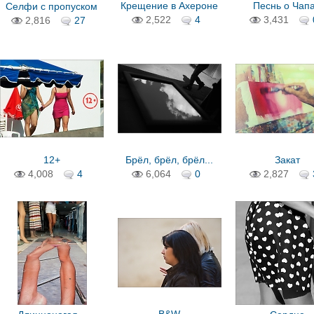
Крещение в Ахероне
Песнь о Чап
Селфи с пропуском
2,522
4
3,431
2,816
27
12+
Брёл, брёл, брёл...
Закат
4,008
4
6,064
0
2,827