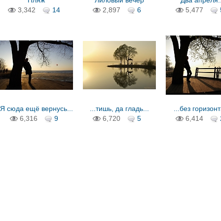
Пляж
Лиловый вечер
Два апреля..
3,342
14
2,897
6
5,477
Я сюда ещё вернусь...
...тишь, да гладь...
...без горизонт
6,316
9
6,720
5
6,414