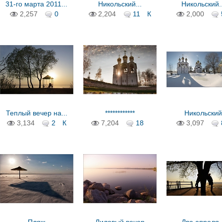
31-го марта 2011...
Никольский...
Никольский..
2,257
0
2,204
11
К
2,000
Теплый вечер на...
************
Никольский
монастырь
3,134
2
К
7,204
18
3,097