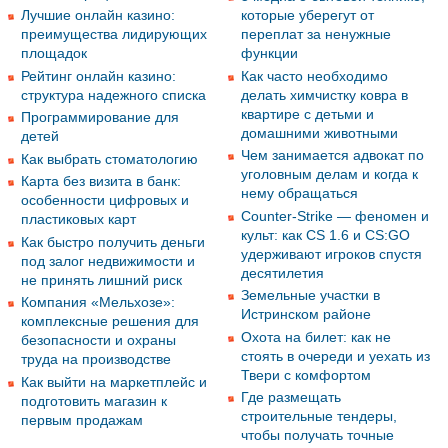
Лучшие онлайн казино:
которые уберегут от
преимущества лидирующих
переплат за ненужные
площадок
функции
Рейтинг онлайн казино:
Как часто необходимо
структура надежного списка
делать химчистку ковра в
квартире с детьми и
Программирование для
домашними животными
детей
Чем занимается адвокат по
Как выбрать стоматологию
уголовным делам и когда к
Карта без визита в банк:
нему обращаться
особенности цифровых и
Counter-Strike — феномен и
пластиковых карт
культ: как CS 1.6 и CS:GO
Как быстро получить деньги
удерживают игроков спустя
под залог недвижимости и
десятилетия
не принять лишний риск
Земельные участки в
Компания «Мельхозе»:
Истринском районе
комплексные решения для
Охота на билет: как не
безопасности и охраны
стоять в очереди и уехать из
труда на производстве
Твери с комфортом
Как выйти на маркетплейс и
Где размещать
подготовить магазин к
строительные тендеры,
первым продажам
чтобы получать точные