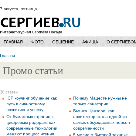
7 августа, пятница
Интернет-журнал Сергиева Посада
ГЛАВНАЯ
ФОТО
ОБЩЕНИЕ
АФИША
О СЕРГИЕВО
Главная
Промо статьи
30 статей
ICF коучинг обучение как
Почему Мацесте нужны не
путь к личностному
только санатории
развитию и успеху
Бьянка Цензори: как
От бумажных страниц к
архитектор стала одной из
цифровым ридерам: как
самых обсуждаемых персон
современные технологии
современности
меняют процесс чтения
5 медиа о бытовой технике,