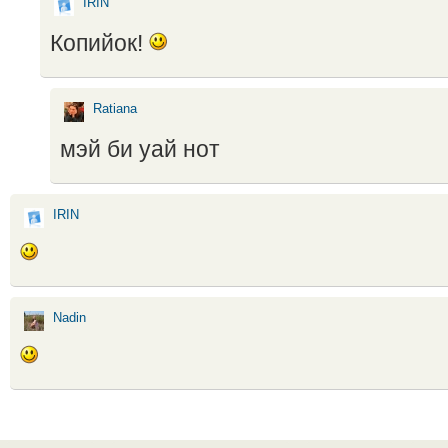
IRIN
Копийок!
Ratiana
мэй би уай нот
IRIN
Nadin