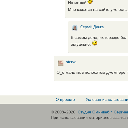
Но метко!
Мне кажется на сайте уже есть
Сергей Добка
В самом деле, их гораздо бол
актуально.
sterva
О_о мальчик в полосатом джемпере п
О проекте
Условия использован
© 2008–2026.
Студия Омнивеб г. Сергие
При использовании материалов ссылка н