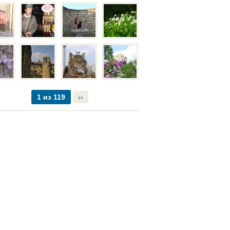
1 из 119
››