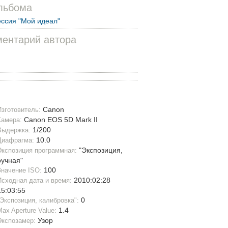
льбома
ссия "Мой идеал"
ентарий автора
Canon
Изготовитель:
Canon EOS 5D Mark II
Камера:
1/200
Выдержка:
10.0
Диафрагма:
"Экспозиция,
Экспозиция программная:
ручная"
100
Значение ISO:
2010:02:28
Исходная дата и время:
15:03:55
0
"Экспозиция, калибровка":
1.4
Max Aperture Value:
Узор
Экспозамер: