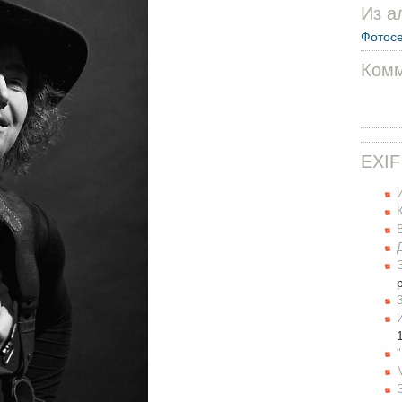
Из а
Фотосе
Комм
EXIF