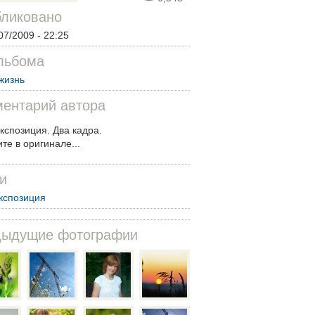
ликовано
07/2009 - 22:25
льбома
жизнь
ентарий автора
кспозиция. Два кадра.
те в оригинале...
и
кспозиция
дыдущие фотографии