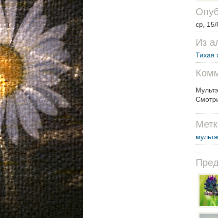
Опуб
ср, 15/
Из а
Тихая 
Комм
Мультэ
Смотри
Метк
мультэ
Пре