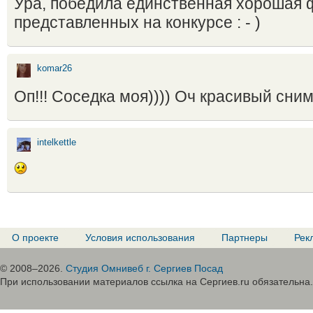
Ура, победила единственная хорошая 
представленных на конкурсе : - )
komar26
Оп!!! Соседка моя)))) Оч красивый сним
intelkettle
О проекте
Условия использования
Партнеры
Рек
© 2008–2026.
Студия Омнивеб г. Сергиев Посад
При использовании материалов ссылка на Сергиев.ru обязательна.