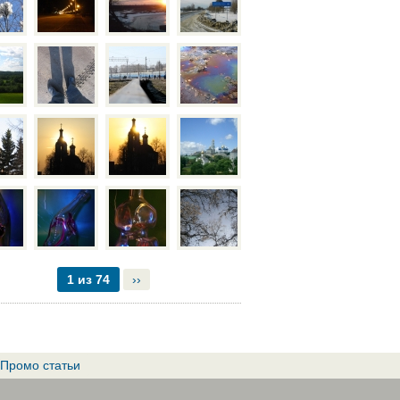
1 из 74
››
Промо статьи