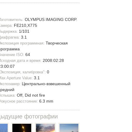
OLYMPUS IMAGING CORP.
Изготовитель:
FE210,X775
Камера:
1/101
Выдержка:
3.1
Диафрагма:
Творческая
Экспозиция программная:
программа
64
Значение ISO:
2008:02:28
Исходная дата и время:
23:00:07
0
"Экспозиция, калибровка":
3.1
Max Aperture Value:
Центрально-взвешенный
Экспозамер:
средний
Off, Did not fire
Вспышка:
6.3 mm
Фокусное расстояние:
дыдущие фотографии