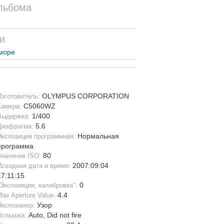
льбома
и
море
OLYMPUS CORPORATION
Изготовитель:
C5060WZ
Камера:
1/400
Выдержка:
5.6
Диафрагма:
Нормальная
Экспозиция программная:
программа
80
Значение ISO:
2007:09:04
Исходная дата и время:
17:11:15
0
"Экспозиция, калибровка":
4.4
Max Aperture Value:
Узор
Экспозамер:
Auto, Did not fire
Вспышка: