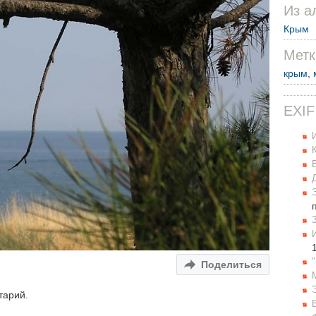
Из а
Крым
Метк
крым
,
EXIF
Поделиться
тарий.