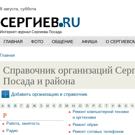
8 августа, суббота
Интернет-журнал Сергиева Посада
ГЛАВНАЯ
ФОТО
ОБЩЕНИЕ
АФИША
О СЕРГИЕВО
Главная
Справочник организаций Сер
Посада и района
Добавить организацию в справочник
А
Б
В
Г
Д
Ж
З
И
К
Л
М
Н
О
П
Р
С
Т
У
Ф
Х
Ч
Ремонт компьютерной техники
Р
и оргтехники
Работа, занятость
Ремонт обуви
Радио
Ремонт сотовых телефонов