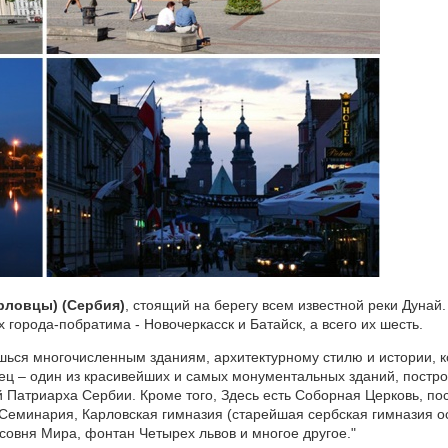
рловцы) (Сербия)
, стоящий на берегу всем известной реки Дунай
 города-побратима - Новочеркасск и Батайск, а всего их шесть.
ься многочисленным зданиям, архитектурному стилю и истории, ко
ц – один из красивейших и самых монументальных зданий, построе
 Патриарха Сербии. Кроме того, Здесь есть Соборная Церковь, пос
 Семинария, Карловская гимназия (старейшая сербская гимназия ос
овня Мира, фонтан Четырех львов и многое другое."