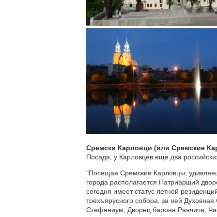
Сремски Карловци
(или Сремские Ка
Посада, у Карловцев еще два российских
"Посещая Сремские Карловцы, удивляеш
города располагается Патриарший дворе
сегодня имеет статус летней резиденций
трехъярусного собора, за ней Духовная
Стефаниум, Дворец барона Раячича, Час