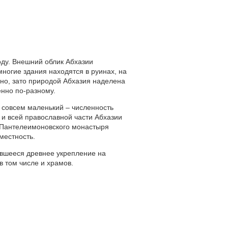
году. Внешний облик Абхазии
многие здания находятся в руинах, на
ьно, зато природой Абхазия наделена
енно по-разному.
 совсем маленький – численность
 и всей православной части Абхазии
 Пантелеимоновского монастыря
местность.
ившееся древнее укрепление на
в том числе и храмов.