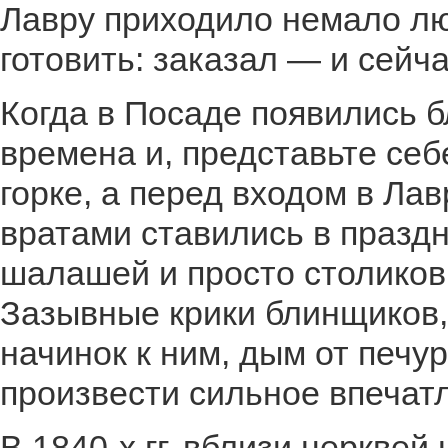
Лавру приходило немало лю
готовить: заказал — и сейч
Когда в Посаде появились 
времена и, представьте себ
горке, а перед входом в Ла
вратами ставились в празд
шалашей и просто столиков
Зазывные крики блинщиков,
начинок к ним, дым от печу
произвести сильное впечат
В 1840-х гг. вблизи церкве