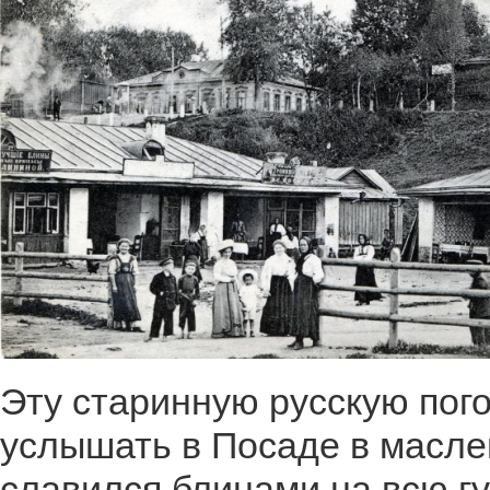
Эту старинную русскую пог
услышать в Посаде в масле
славился блинами на всю г