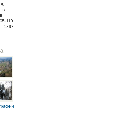
д,
, в
в
105-110
., 1897
да
графии