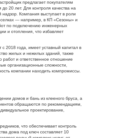
Застройщик предлагает покупателям
до 20 лет. Для контроля качества на
й надзор. Компания выступает в роли
оселках — например, в КП «Сезоны» и
работ по подключению инженерных
ии и отопления, что избавляет
 2018 года, имеет уставный капитал в
ство жилых и нежилых зданий, также
о работ и ответственное отношение
ьные организационные сложности,
ность компании находить компромиссы.
ении домов и бань из клееного бруса, а
клиентов обращаются по рекомендациям,
индивидуальное проектирование,
едников, что обеспечивает контроль
ства дома под ключ составляет 10
авляет полный комплекс услуг: от