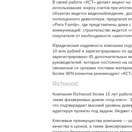
В своей работе «КСТ» делает акцент на
использование эскроу-счетов при ипотек
объектах ведется видеонаблюдение, дос
полноценного девелопера, предлагая кл
«Рига Family», где представлены дома 
коммуникаций: строительство ведется «
покупателя от необходимости самостоят
Юридическая надежность компании подт
10 млн рублей и зарегистрировано по а
зарегистрировано 45 дополнительных ви
руководителей, которые постоянно на с
связанные со сроками поставки матери
Более 90% клиентов рекомендуют «КСТ»
Richwood
Компания Richwood более 15 лет работае
также фахверковых домов «под ключ». 
что подтверждает высокий уровень дове
адаптируя проекты под задачи, бюджет и
Ключевые преимущества компании — раб
качества и сроков, а также фиксирован
месяцев благодаря современным техноло