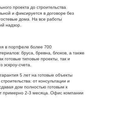
ьного проекта до строительства
ьной и фиксируется в договоре без
гостевые дома. На все работы
ий надзор.
ея в портфеле более 700
риалов: бруса, бревна, блоков, а также
к готовые типовые проекты, так и
 эскроу-счета.
арантия 5 лет на готовые объекты
строительства: от консультации и
сдавая дом полностью готовым к
ют примерно 2-3 месяца. Офис компании