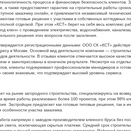
 технологичность процесса и финансовую безопасность клиентов. 
е, а также предоставляет гарантию на строительные работы сроком 
тупное заказчику онлайн, и привлекается независимый технически
иентам готовые решения с участками в собственных коттеджных п
с полной отделкой. При этом «КСТ» берет на себя весь комплекс 
под ключ» с проведением электричества, водоснабжения, канализац
ельного решения этих вопросов после заселения.
верждается регистрационными данными: ООО СК «КСТ» действует с
дресу в Москве. Основной вид деятельности компании — строитель
дов деятельности. В отзывах клиентов отмечается высокое качеств
вязи и заинтересованы в конечном результате. Несмотря на отдел
алов, клиенты подчеркивают профессионализм менеджеров и готов
 своим знакомым, что подтверждает высокий уровень сервиса.
т на рынке загородного строительства, специализируясь на возвед
За время работы реализовано более 100 проектов, при этом 98% 
рия. Застройщик предлагает как готовые типовые решения, так и 
 особенности участка заказчика.
ота напрямую с заводом-производителем клееного бруса без поср
ная смета, исключающая скрытые платежи. Средний срок строитель
гиям и точной геометрии заводских комплектов. Richwood предост