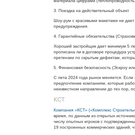
материала цифрами (теплопроводность,
3. Поездка на действительный объект
Шоу-рум с красивыми макетами не дает 
предупреждения.
4. Гарантийные обязательства (Страхов
Хороший застройщик дает минимум 5 лет 
прописана ли в договоре процедура уст
претензии по скрытым дефектам, которы
5. Финансовая безопасность (Эскроу ил
С лета 2024 года рынок меняется. Если
предпочтение компаниям, которые работа
неизвестном направлении до тех пор, п
КСТ
Компания «КСТ» («Комплекс Строитель
время, по данным из открытых источнико
числу опытных игроков с подтвержденн
19 построенных коммерческих зданий, ч