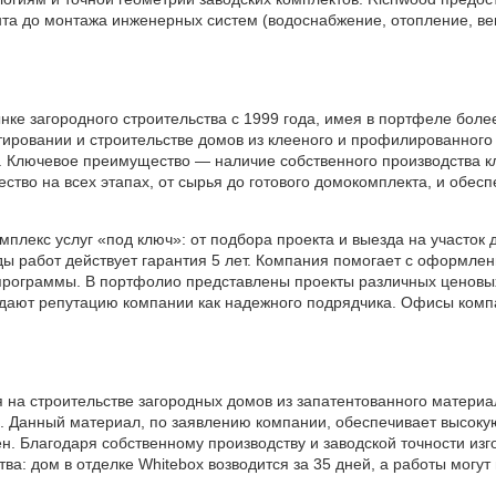
та до монтажа инженерных систем (водоснабжение, отопление, ве
ке загородного строительства с 1999 года, имея в портфеле боле
ировании и строительстве домов из клееного и профилированного б
. Ключевое преимущество — наличие собственного производства кл
ство на всех этапах, от сырья до готового домокомплекта, и обес
плекс услуг «под ключ»: от подбора проекта и выезда на участок
ды работ действует гарантия 5 лет. Компания помогает с оформлен
 программы. В портфолио представлены проекты различных ценовы
ждают репутацию компании как надежного подрядчика. Офисы комп
 на строительстве загородных домов из запатентованного матери
 Данный материал, по заявлению компании, обеспечивает высокую
чен. Благодаря собственному производству и заводской точности из
ва: дом в отделке Whitebox возводится за 35 дней, а работы могут