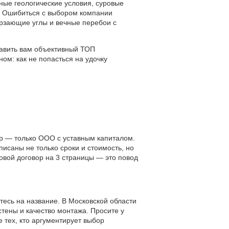
жные геологические условия, суровые
в. Ошибиться с выбором компании
ерзающие углы и вечные перебои с
тавить вам объективный ТОП
ом: как не попасться на удочку
ер — только ООО с уставным капиталом.
исаны не только сроки и стоимость, но
овой договор на 3 страницы — это повод
итесь на название. В Московской области
тены и качество монтажа. Просите у
 тех, кто аргументирует выбор