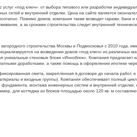
 услуг «под ключ»: от выбора типового или разработки индивидуал
ых сетей и внутренней отделки. Цена на сайте является окончател
поэтапно. Помимо домов, компания также возводит гаражи, бани и 
живание, а за сроками строительства следит внутренний техническ
загородного строительства Москвы и Подмосковья с 2010 года, им
ециализируется на возведении домов «под ключ» из различных мате
я уникальные стеновые блоки «Инноблок». Компания предлагает ка
латными доработками, а также помощь в оформлении ипотеки через
сированная смета, закрепленная в договоре до начала работ, и г
материалы и входные группы). Компания обеспечивает полный цикл 
 фундамента, монтажа инженерных систем и внутренней отделки, 
имер, для коттеджа из блоков площадью около 120 кв. м составля