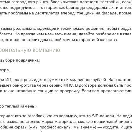
стема загородного рынка. Здесь высокая плотность застройки, сло
ество подрядчиков — от гаражных бригад до федеральных гиганто
учить проблемы на десятилетия вперед: трещины на фасаде, пром
отзывы реальных владельцев и технические решения, чтобы предс
ласти. Но прежде чем называть имена, давайте разберемся в главн
ю, которая построит дом вашей мечты с гарантией качества.
троительную компанию
 выборе подрядчика:
вора.
ли ИП, если речь идет о сумме от 5 миллионов рублей. Ваш партн
дмет банкротства через сервис ФНС. В договоре должны быть проп
, а также штрафные санкции за просрочку. Если вам предлагают тип
про теплый камень»
риал: кто-то газоблок, кто-то керамику, кто-то SIP-панели. Не вед
ью важна не столько марка материала, сколько правильный пирог с
е общие фразы («мы профессионалы, мы знаем») — уходите. Ищите