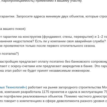
 паропроницаемость) применимо к вашему участку.
гарантии. Запросите адреса минимум двух объектов, которые строя
ка вашего покоя)
гарантии на конструктив (фундамент, стены, перекрытия) и 1–2 го
ранения недостатков? Есть ли у компании своя аварийная служба? 
е проявляются только после первого отопительного сезона.
и поэтапка?)
 застройщик предлагает оплату поэтапно без банковского сопровожд
ют с эскроу-счетами или предлагают аккредитив в банке. Это гаран
ока этап работ не будет принят независимым инженером.
ных Технологий»)
работает на рынке загородного строительства Мос
в, компания разработала 1175 проектов и сдала в эксплуатацию 79
ым портфелем реализованных объектов. Помимо частного домострое
то говорит о компетенциях в сфере девелопмента разного уровня 