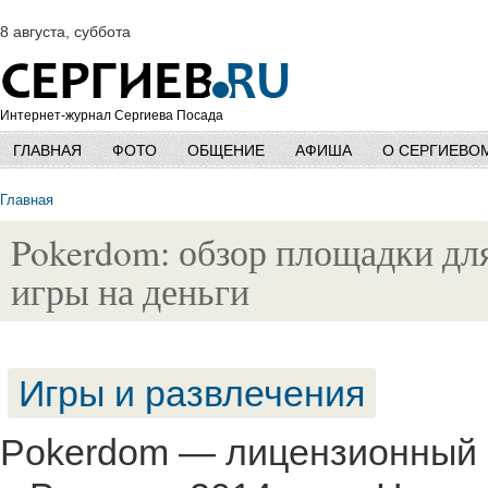
8 августа, суббота
Интернет-журнал Сергиева Посада
ГЛАВНАЯ
ФОТО
ОБЩЕНИЕ
АФИША
О СЕРГИЕВО
Главная
Pokerdom: обзор площадки дл
игры на деньги
Игры и развлечения
Pokerdom — лицензионный п