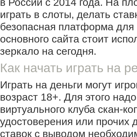
в России с 2014 года. На п
играть в слоты, делать став
безопасная платформа для 
основного сайта стоит исп
зеркало на сегодня.
Как начать играть на 
Играть на деньги могут игр
возраст 18+. Для этого над
виртуального клуба скан-ко
удостоверения или прочих 
ставок с выводом необходи