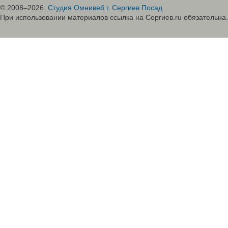
© 2008–2026.
Студия Омнивеб г. Сергиев Посад
При использовании материалов ссылка на Сергиев.ru обязательна.