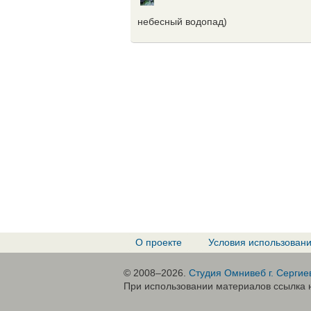
небесный водопад)
О проекте
Условия использован
© 2008–2026.
Студия Омнивеб г. Сергие
При использовании материалов ссылка н