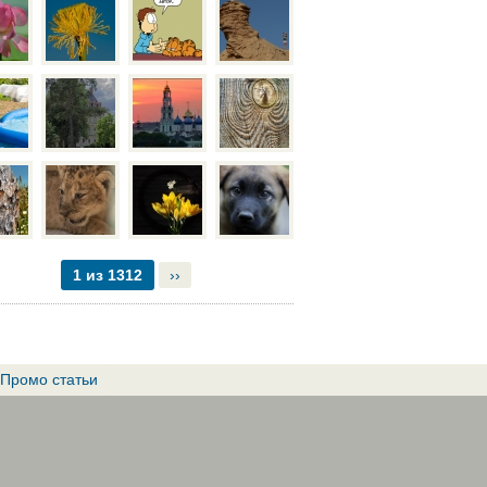
1 из 1312
››
Промо статьи