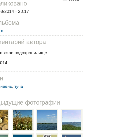
ликовано
08/2014 - 23:17
льбома
то
ентарий автора
ковское водохранилище
2014
и
ливень
,
туча
дыдущие фотографии