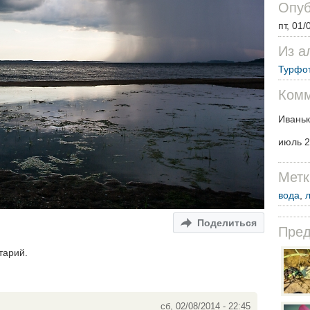
Опуб
пт, 01/
Из а
Турфо
Комм
Ивань
июль 
Метк
вода
,
Поделиться
Пре
тарий.
сб, 02/08/2014 - 22:45