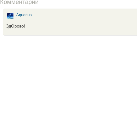
Комментарии
Aquarius
ЗдОрово!