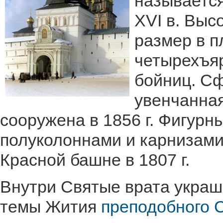
называетс
XVI в. Выс
размер в п
четырехъя
бойниц. Сф
увенчанная
сооружена в 1856 г. Фигурн
полуколоннами и карнизами 
Красной башне в 1807 г.
Внутри Святые врата укра
темы Жития
преподобного 