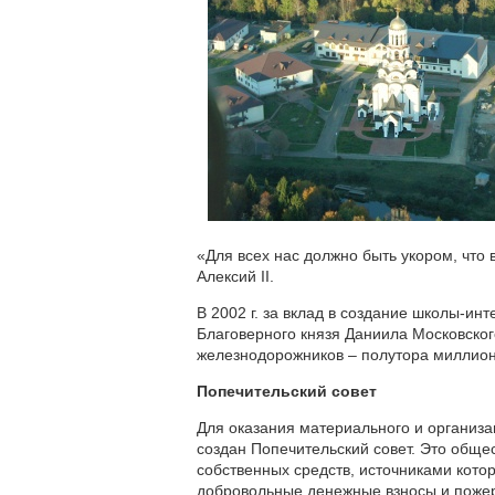
«Для всех нас должно быть укором, что
Алексий II.
В 2002 г. за вклад в создание школы-
Благоверного князя Даниила Московского
железнодорожников – полутора миллионо
Попечительский совет
Для оказания материального и организ
создан Попечительский совет. Это общес
собственных средств, источниками кот
добровольные денежные взносы и пожер