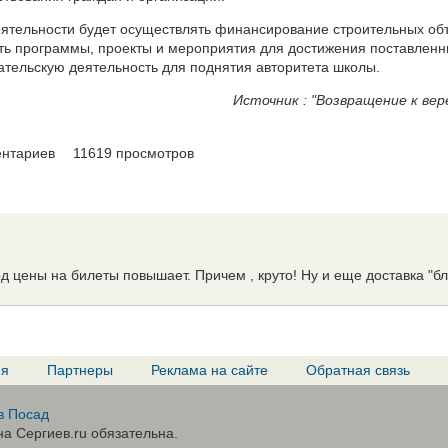
деятельности будет осуществлять финансирование строительных об
ь программы, проекты и мероприятия для достижения поставленн
ательскую деятельность для поднятия авторитета школы.
Источник : "Возвращение к вер
ентариев
11619 просмотров
д цены на билеты повышает. Причем , круто! Ну и еще доставка "бла
ия
Партнеры
Реклама на сайте
Обратная связь
в Посад
а Сергиев.ru обязательна.