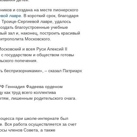
ников и создана на месте пионерского
евой лавре
. В короткий срок, благодаря
 Троице-Сергиевой лавре, удалось
создать благоустроенные учебные
вый зал и, наконец, построить красивый
митрополита Московского.
сковский и всея Руси Алексий II
 с государством и обществом готовы
льского попечения.
ть беспризорниками», – сказал Патриарх
 РФ Геннадия Фадеева орденом
 как труд всего коллектива
етям, лишенным родительского очага.
роцесса при школе-интернате был
е. Вся работа осуществляется за счет
сы членов Совета, а также