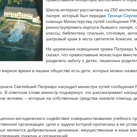
Школа-интернат рассчитана на 250 воспитан
лагеря, который был передан
Троице-Серги
помощи Министерства путей сообщения РФ,
реконструировать корпуса бывшего лагеря, 
классы, библиотеку, спальни, столовую, акто
шатровый храм в честь святителя Алексия, 
На церемонии освящения храма Патриарх Мо
сказал, что православные монастыри вместе
разделить заботу о детях, лишенных родите
 в мирное время в нашем обществе есть дети, которых можно назва
интерната Святейший Патриарх наградил министра путей сообщения
. В ответном слове министр подчеркнул, что рассматривает награду
в человек, – которые на собственные средства оказали помощь д
ационно-методического содействия совершенствованию учебного п
твенная организация, цели и задачи которой прописаны в ее устав
орых являются добровольные денежные, имущественные и иные взно
твования граждан и организаций.