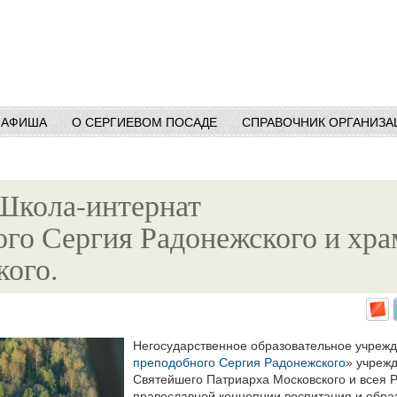
АФИША
О СЕРГИЕВОМ ПОСАДЕ
СПРАВОЧНИК ОРГАНИЗА
Школа-интернат
го Сергия Радонежского и храм
ого.
Негосударственное образовательное учреж
преподобного Сергия Радонежского
» учрежд
Святейшего Патриарха Московского и всея Р
православной концепции воспитания и обра