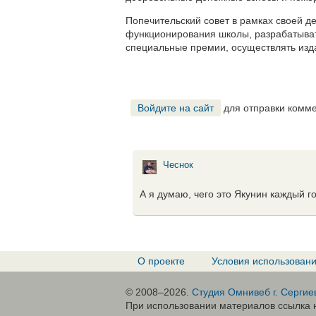
Попечительский совет в рамках своей 
функционирования школы, разрабатыват
специальные премии, осуществлять изд
Войдите на сайт
для отправки комм
Чеснок
А я думаю, чего это Якунин каждый го
О проекте
Условия использован
© 2008–2026.
Студия Омнивеб г. Сергие
При использовании материалов ссылка н