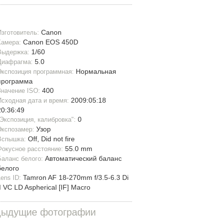
Canon
Изготовитель:
Canon EOS 450D
Камера:
1/60
Выдержка:
5.0
Диафрагма:
Нормальная
Экспозиция программная:
программа
400
Значение ISO:
2009:05:18
Исходная дата и время:
20:36:49
0
"Экспозиция, калибровка":
Узор
Экспозамер:
Off, Did not fire
Вспышка:
55.0 mm
Фокусное расстояние:
Автоматический баланс
Баланс белого:
белого
Tamron AF 18-270mm f/3.5-6.3 Di
Lens ID:
II VC LD Aspherical [IF] Macro
дыдущие фотографии