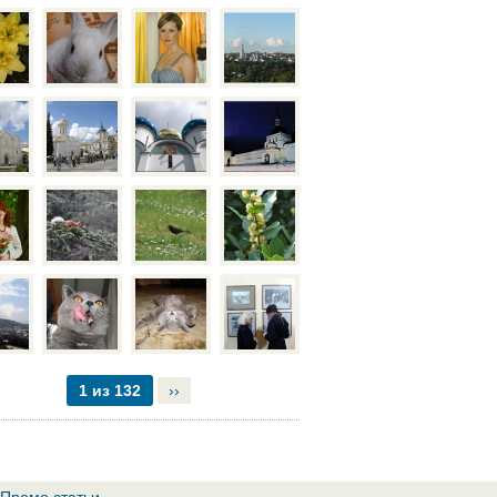
1 из 132
››
Промо статьи