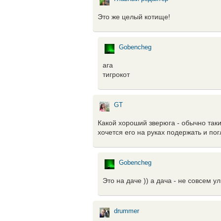
Это же целый котище!
Gobencheg
ага
тигрокот
GT
Какой хороший зверюга - обычно такие
хочется его на руках подержать и погл
Gobencheg
Это на даче )) а дача - не совсем у
drummer