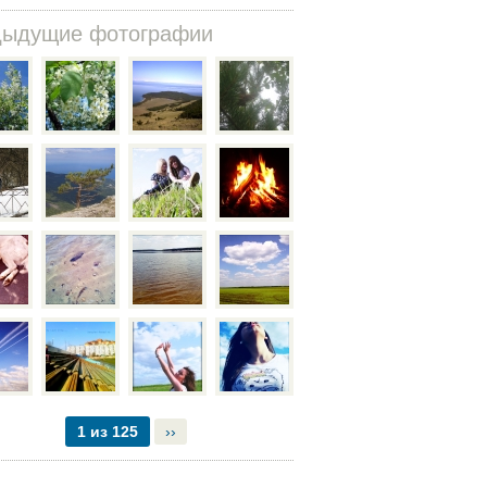
дыдущие фотографии
1 из 125
››