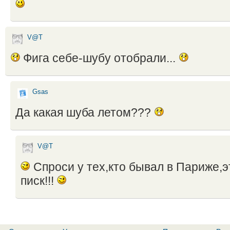
V@T
Фига себе-шубу отобрали...
Gsas
Да какая шуба летом???
V@T
Спроси у тех,кто бывал в Париже,
писк!!!