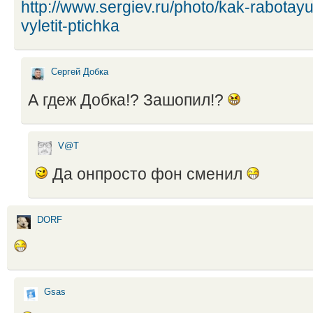
http://www.sergiev.ru/photo/kak-rabotayut-
vyletit-ptichka
Сергей Добка
А гдеж Добка!? Зашопил!?
V@T
Да онпросто фон сменил
DORF
Gsas