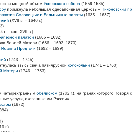
высится мощный объем
Успенского собора
(1559-1585)
ору
примкнула небольшая одноапсидная церковь –
Никоновский п
авватия Соловецких и Больничные палаты
(1635 – 1637)
еллий
(XVII в. – 1640 г.)
3)
4 г. – кон. XVII в.)
рапезной палатой
(1686 – 1692)
ова Божией Матери (1686 – 1692, 1870)
. Иоанна Предтечи
(1692 – 1699)
ллий
(1743 – 1745)
тнулась ввысь свеча пятиярусной
колокольни
(1741 – 1768)
ей Матери
(1746 – 1753)
м четырехгранным
обелиском
(1792 г.), на гранях которого, говор
нные услуги, оказанные им России»
рестом
(1872)
884)
4)
16 г.)