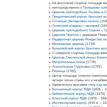
На восточной стороне площади 
непосредственно к
Троицкому соб
Церковь преподобных Зосимы и С
Предтеченский корпус братских к
Гостиные (Келарские) палаты
(164
Успенский кладезь с часовней
(164
Церковь преподобного Сергия
с
Т
Царские Чертоги
с церковью Покр
Надвратная церковь Рождества св
Михеевская церковь
(1734)
Казначейский корпус братских ке
С северной стороны площади взме
Церковь Смоленской иконы Божи
Митрополичьи покои
(1778)
Усыпальница Годуновых
(1782)
Ризница
(1782)
Центр площади отмечен памятны
четыре эпохи славы его и незабве
Удивительно красивая
сень над к
Больничный корпус МДА
(1835 – 1
Библиотечный корпус МДА
(1876)
Классный корпус МДА
(1839 – 188
Инспекторский корпус
(XVII в. – 18