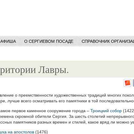
АФИША
О СЕРГИЕВОМ ПОСАДЕ
СПРАВОЧНИК ОРГАНИЗА
рритории Лавры.
вление о преемственности художественных традиций многих покол
е, лучше всего осматривать его памятники в той последовательнос
 самое первое каменное сооружение города –
Троицкий собор
(1422
времена скромной обители Сергия. За шесть столетий непрерывного
ссных памятников разных времен и стилей, какое вряд ли можно ув
уха на апостолов
(1476)