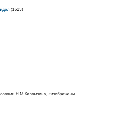
ридел
(1623)
я словами Н.М.Карамзина, «изображены