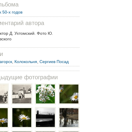
льбома
к 50-х годов
ентарий автора
ктор Д. Ухтомский. Фото Ю.
вского
и
агорск
,
Колокольня
,
Сергиев Посад
дыдущие фотографии