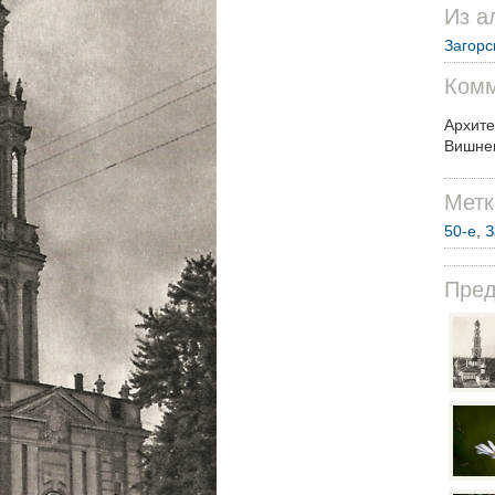
Из а
Загорс
Комм
Архите
Вишне
Метк
50-е
,
З
Пре