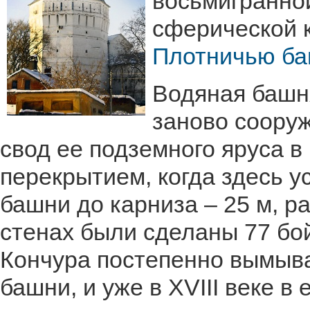
восьмигранно
сферической 
Плотничью б
Водяная башня
заново сооруж
свод ее подземного яруса в
перекрытием, когда здесь у
башни до карниза – 25 м, ра
стенах были сделаны 77 бо
Кончура постепенно вымыва
башни, и уже в XVIII веке в