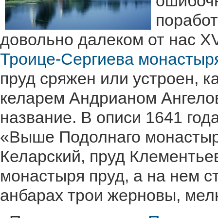
ошибочн
поработ
довольно далеком от нас XV
Троице-Сергиева монастыр
пруд сряжен или устроен, ка
келарем Андрианом Ангелов
название. В описи 1641 год
«Выше Подолнаго монастыря
Келарский, пруд Клементье
монастыря пруд, а на нем с
анбарах трои жерновы, ме