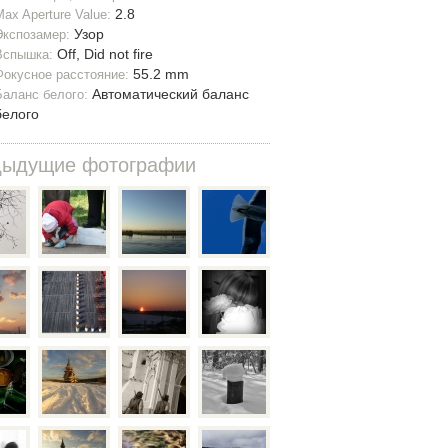
2.8
Max Aperture Value:
Узор
Экспозамер:
Off, Did not fire
Вспышка:
55.2 mm
Фокусное расстояние:
Автоматический баланс
Баланс белого:
белого
дыдущие фотографии