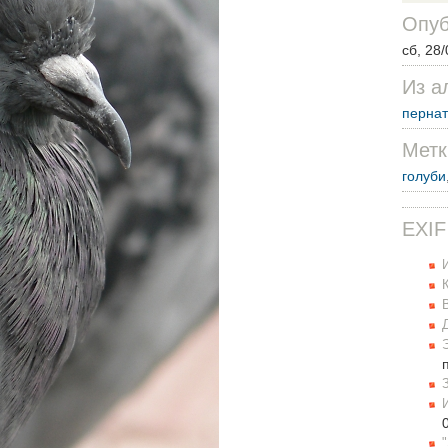
Опуб
сб, 28/
Из а
перна
Метк
голуби
EXIF