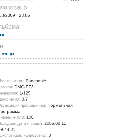
ликовано
03/2009 - 23:06
льбома
тые
и
,
птицы
Panasonic
Изготовитель:
DMC-FZ3
Камера:
1/125
Выдержка:
3.7
Диафрагма:
Нормальная
Экспозиция программная:
программа
100
Значение ISO:
2005:09:11
Исходная дата и время:
09:44:31
0
"Экспозиция, калибровка":