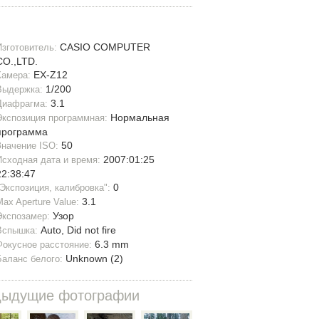
CASIO COMPUTER
Изготовитель:
CO.,LTD.
EX-Z12
Камера:
1/200
Выдержка:
3.1
Диафрагма:
Нормальная
Экспозиция программная:
программа
50
Значение ISO:
2007:01:25
Исходная дата и время:
22:38:47
0
"Экспозиция, калибровка":
3.1
Max Aperture Value:
Узор
Экспозамер:
Auto, Did not fire
Вспышка:
6.3 mm
Фокусное расстояние:
Unknown (2)
Баланс белого:
дыдущие фотографии