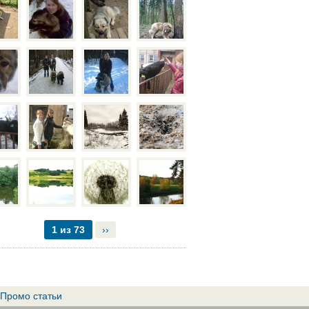
1 из 73
››
Промо статьи