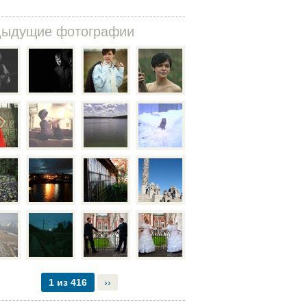
дыдущие фотографии
1 из 416
››