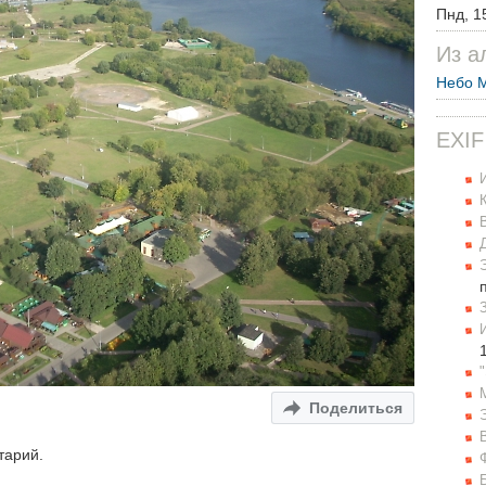
Пнд, 1
Из а
Небо 
EXIF
Поделиться
тарий.