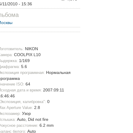
5/11/2010 - 15:36
льбома
Москвы
NIKON
Изготовитель:
COOLPIX L10
Камера:
1/169
Выдержка:
5.6
Диафрагма:
Нормальная
Экспозиция программная:
программа
64
Значение ISO:
2007:09:11
Исходная дата и время:
16:46:46
0
"Экспозиция, калибровка":
2.8
Max Aperture Value:
Узор
Экспозамер:
Auto, Did not fire
Вспышка:
6.2 mm
Фокусное расстояние:
Auto
Баланс белого: