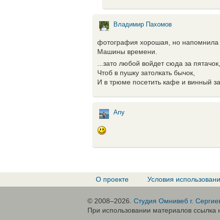
Владимир Пахомов
фотография хорошая, но напомнила м
Машины времени.
...зато любой войдет сюда за пятачок
Чтоб в пушку затолкать бычок,
И в трюме посетить кафе и винный за
Any
О проекте
Условия использован
© 2008–2026.
Студия Омнивеб г. Сергие
При использовании материалов ссылка н