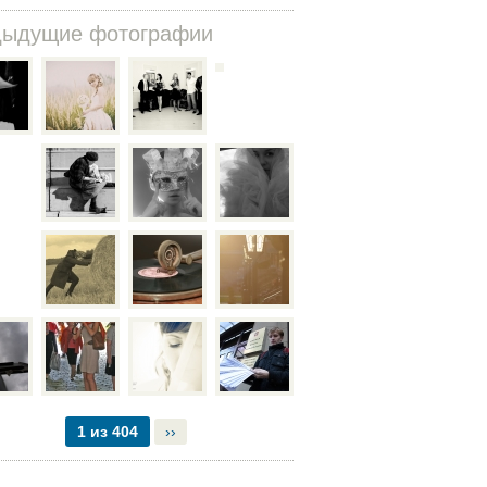
дыдущие фотографии
1 из 404
››