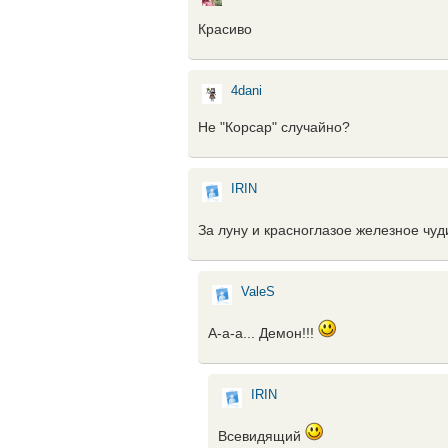
Красиво
4dani
Не "Корсар" случайно?
IRIN
За луну и красноглазое железное чу
ValeS
А-а-а... Демон!!!
IRIN
Всевидящий