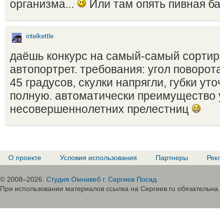
организма...
Или там опять пивная б
intelkettle
даёшь конкурс на самый-самый сорти
автопортрет. требования: угол поворот
45 градусов, скулки напрягли, губки уто
полную. автоматически преимущество 
несовершеннолетних прелестниц
О проекте
Условия использования
Партнеры
Рек
© 2008–2026.
Студия Омнивеб г. Сергиев Посад
При использовании материалов ссылка на Сергиев.ru обязательна.