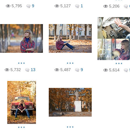
* * *
* * *
* * *
5,795
9
5,127
1
5,206
* * *
* * *
* * *
5,732
13
5,487
9
5,614
* * *
* * *