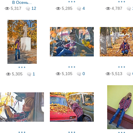
В Осень...
* * *
* * *
5,317
12
5,285
4
4,787
* * *
* * *
* * *
5,105
0
5,513
5,305
1