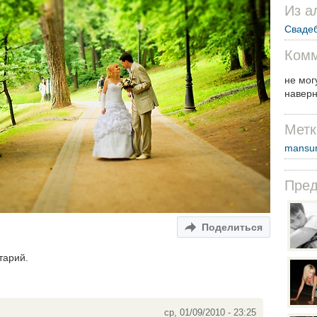
Из а
Сваде
Комм
не мог
наверн
Метк
mansu
Пре
Поделиться
тарий.
ср, 01/09/2010 - 23:25