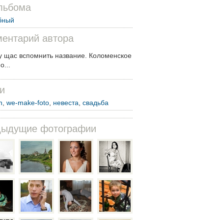
льбома
бный
ентарий автора
у щас вспомнить название. Коломенское
о...
и
n
,
we-make-foto
,
невеста
,
свадьба
дыдущие фотографии