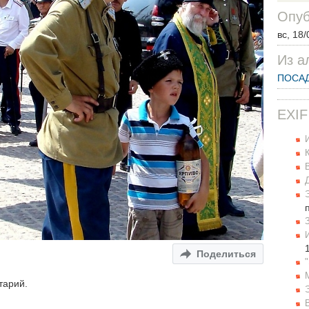
Опуб
вс, 18/
Из а
ПОСАД
EXIF
Поделиться
тарий.