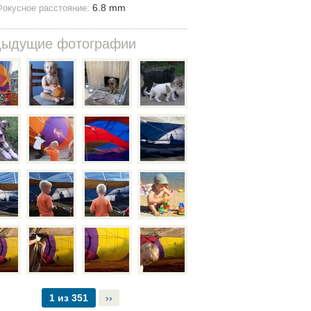
6.8 mm
Фокусное расстояние:
дыдущие фотографии
1 из 351
››