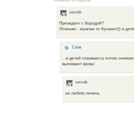
vervolk
Президент с бородой?
Опаньки - казачки то бухаают)) и дет
Слав
...и детей спаивают,а потом снимаю
выпивают кровь!
vervolk
не люблю печень