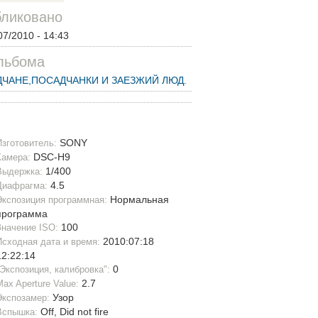
ликовано
07/2010 - 14:43
льбома
ЧАНЕ,ПОСАДЧАНКИ И ЗАЕЗЖИЙ ЛЮД.
SONY
Изготовитель:
DSC-H9
Камера:
1/400
Выдержка:
4.5
Диафрагма:
Нормальная
Экспозиция программная:
программа
100
Значение ISO:
2010:07:18
Исходная дата и время:
12:22:14
0
"Экспозиция, калибровка":
2.7
Max Aperture Value:
Узор
Экспозамер:
Off, Did not fire
Вспышка: