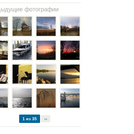
дыдущие фотографии
1 из 35
››