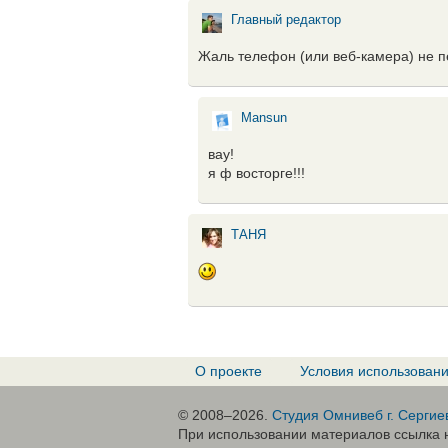
Главный редактор
Жаль телефон (или веб-камера) не п
Mansun
вау!
я ф восторге!!!
ТАНЯ
О проекте
Условия использован
© 2008–2026.
Студия Омнивеб г. Сергие
При использовании материалов ссылка н