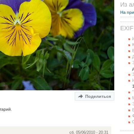
Из а
На пр
EXIF
Поделиться
тарий.
сб, 05/06/2010 - 20:31