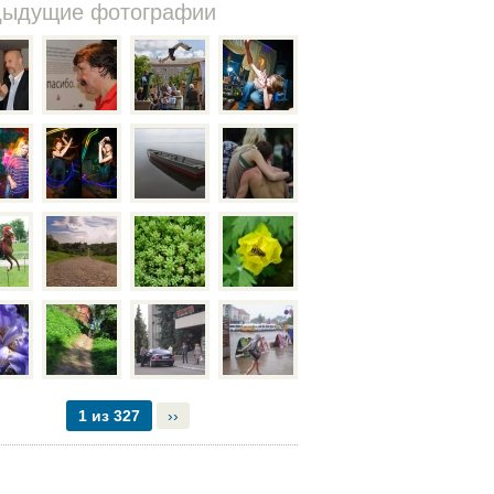
дыдущие фотографии
1 из 327
››