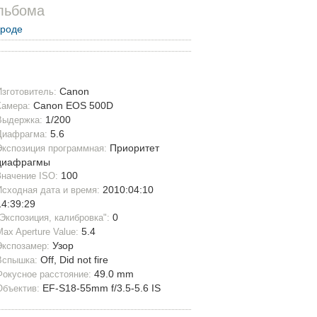
льбома
ироде
Canon
Изготовитель:
Canon EOS 500D
Камера:
1/200
Выдержка:
5.6
Диафрагма:
Приоритет
Экспозиция программная:
диафрагмы
100
Значение ISO:
2010:04:10
Исходная дата и время:
14:39:29
0
"Экспозиция, калибровка":
5.4
Max Aperture Value:
Узор
Экспозамер:
Off, Did not fire
Вспышка:
49.0 mm
Фокусное расстояние:
EF-S18-55mm f/3.5-5.6 IS
Объектив: