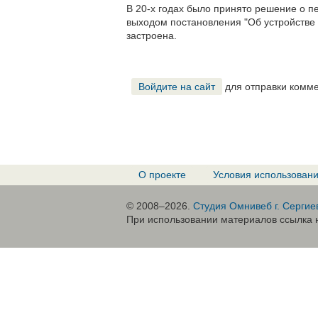
В 20-х годах было принято решение о п
выходом постановления "Об устройстве
застроена.
Войдите на сайт
для отправки комм
О проекте
Условия использован
© 2008–2026.
Студия Омнивеб г. Сергие
При использовании материалов ссылка н