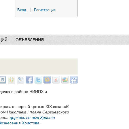
Вход
|
Регистрация
ЦИЙ
ОБЪЯВЛЕНИЯ
здочка в районе НИИПХ и
ировать первой третью ХIХ века. «
В
ром Николаем I плане Сергиевского
роена
церковь во имя Христа
Вознесения Христова
.