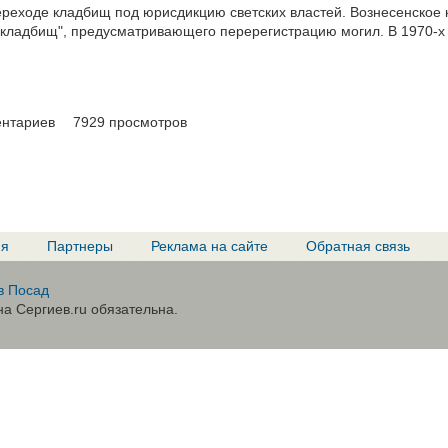
ереходе кладбищ под юрисдикцию светских властей. Вознесенское к
 кладбищ", предусматривающего перерегистрацию могил. В 1970-х 
ентариев
7929 просмотров
ия
Партнеры
Реклама на сайте
Обратная связь
в Посад
а Сергиев.ru обязательна.