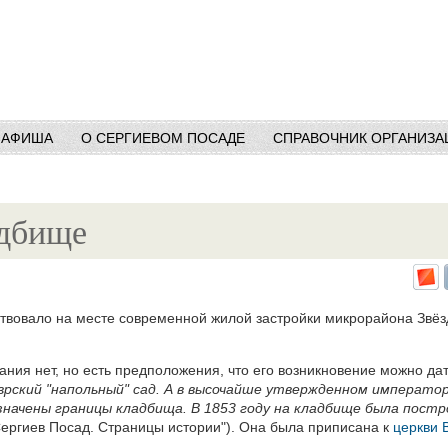
АФИША
О СЕРГИЕВОМ ПОСАДЕ
СПРАВОЧНИК ОРГАНИЗА
адбище
твовало на месте современной жилой застройки микрорайона Звё
ния нет, но есть предположения, что его возникновение можно дат
аврский "напольный" сад. А в высочайше утвержденном императо
означены границы кладбища. В 1853 году на кладбище была пост
Сергиев Посад. Страницы истории"). Она была приписана к
церкви 