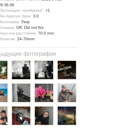
09:36:06
+1
"Экспозиция, калибровка":
3.0
Max Aperture Value:
Узор
Экспозамер:
Off, Did not fire
Вспышка:
70.0 mm
Фокусное расстояние:
24-70mm
Объектив:
дыдущие фотографии