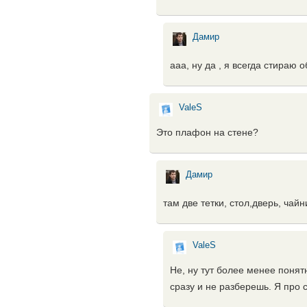
Дамир
ааа, ну да , я всегда стираю
ValeS
Это плафон на стене?
Дамир
там две тетки, стол,дверь, чай
ValeS
Не, ну тут более менее понятн
сразу и не разберешь. Я про