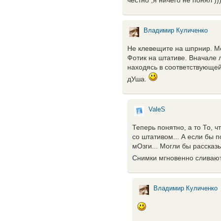
честно ,я ничего не понял ))
Владимир Куличенко
Не клевещите на шпрнир. Ме
Фотик на штативе. Вначале 
находясь в соответствующей
дУша.
ValeS
Теперь понятно, а то То, ч
со штативом... А если бы 
мОзги... Могли бы рассказ
Снимки мгновенно сливаютс
Владимир Куличенко