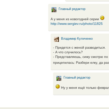
Главный редактор
А у меня из новогодней серии
http://www.sergiev.ru/photo/11825
Владимир Куличенко
- Придется с женой разводиться.
- А что случилось?
- Представляешь, сижу смотрю по
прицепилась: Разбери елку, да ра
Главный редактор
Ну у меня ещё только февра