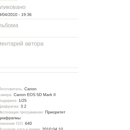
ликовано
9/04/2010 - 19:36
льбома
ентарий автора
Canon
Изготовитель:
Canon EOS 5D Mark II
Камера:
1/25
Выдержка:
3.2
Диафрагма:
Приоритет
Экспозиция программная:
диафрагмы
640
Значение ISO:
2010:04:10
Исходная дата и время: