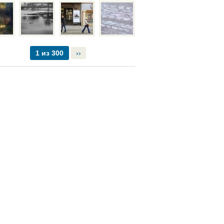
1 из 300
››