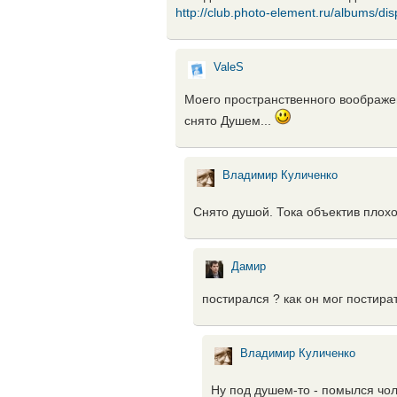
http://club.photo-element.ru/albums/
ValeS
Моего пространственного воображен
снято Душем...
Владимир Куличенко
Снято душой. Тока объектив плох
Дамир
постирался ? как он мог постира
Владимир Куличенко
Ну под душем-то - помылся чол