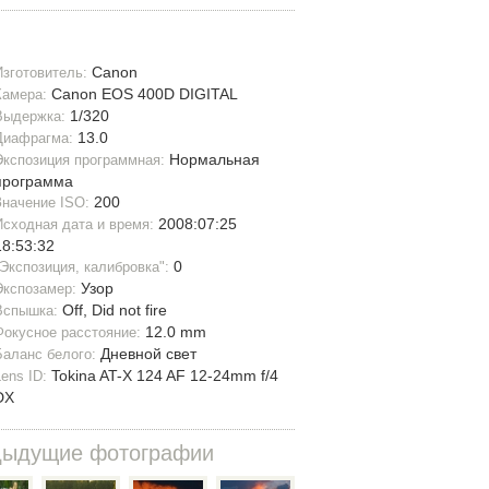
Canon
Изготовитель:
Canon EOS 400D DIGITAL
Камера:
1/320
Выдержка:
13.0
Диафрагма:
Нормальная
Экспозиция программная:
программа
200
Значение ISO:
2008:07:25
Исходная дата и время:
18:53:32
0
"Экспозиция, калибровка":
Узор
Экспозамер:
Off, Did not fire
Вспышка:
12.0 mm
Фокусное расстояние:
Дневной свет
Баланс белого:
Tokina AT-X 124 AF 12-24mm f/4
Lens ID:
DX
дыдущие фотографии