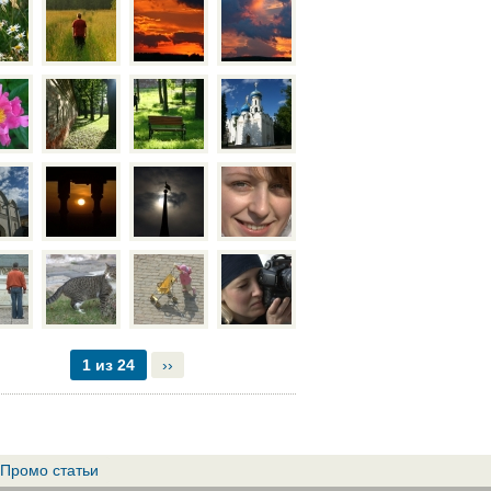
1 из 24
››
Промо статьи