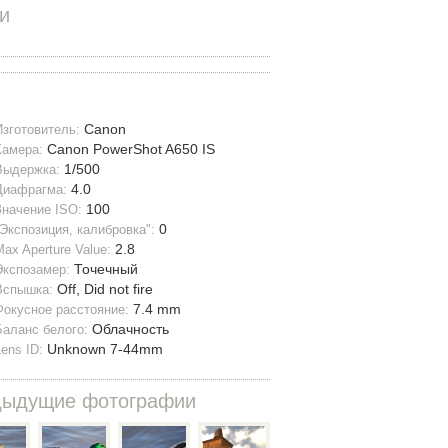
и
Canon
Изготовитель:
Canon PowerShot A650 IS
Камера:
1/500
Выдержка:
4.0
Диафрагма:
100
Значение ISO:
0
"Экспозиция, калибровка":
2.8
Max Aperture Value:
Точечный
Экспозамер:
Off, Did not fire
Вспышка:
7.4 mm
Фокусное расстояние:
Облачность
Баланс белого:
Unknown 7-44mm
Lens ID:
дыдущие фотографии