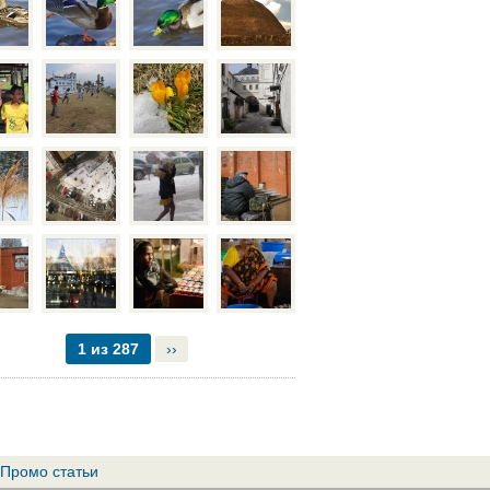
1 из 287
››
Промо статьи