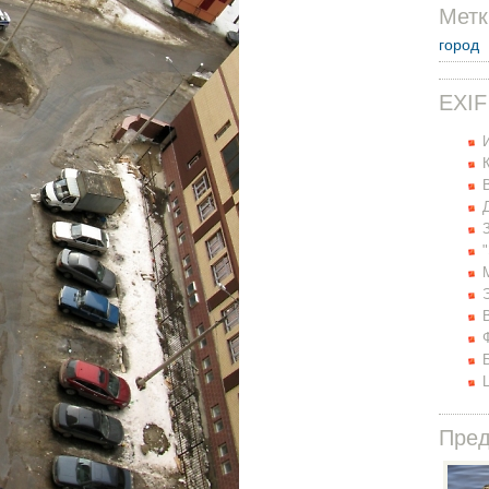
Метк
город
EXIF
Пре