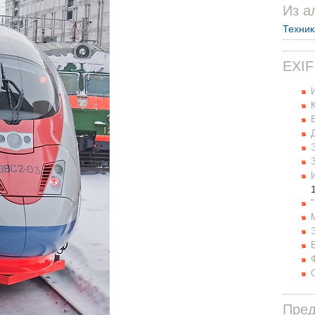
Из а
Техник
EXIF
Пре