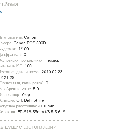
льбома
а
Canon
Изготовитель:
Canon EOS 500D
Камера:
1/100
Выдержка:
8.0
Диафрагма:
Пейзаж
Экспозиция программная:
100
Значение ISO:
2010:02:23
Исходная дата и время:
12:21:29
0
"Экспозиция, калибровка":
5.0
Max Aperture Value:
Узор
Экспозамер:
Off, Did not fire
Вспышка:
41.0 mm
Фокусное расстояние:
EF-S18-55mm f/3.5-5.6 IS
Объектив:
дыдущие фотографии