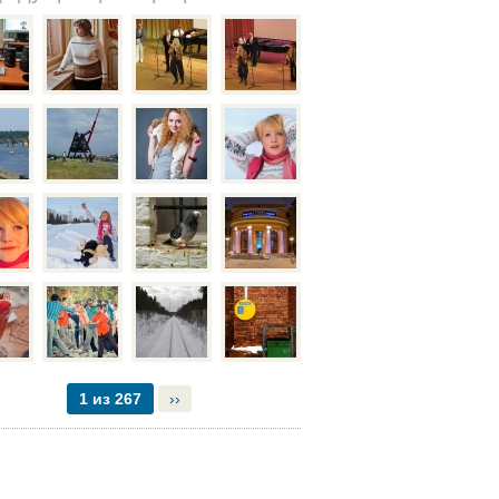
1 из 267
››