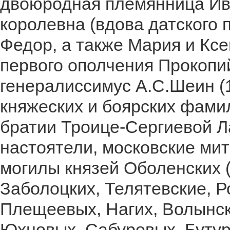
двоюродная племянница Ива
королевна (вдова датского 
Федор, а также Мария и Ксе
первого ополчения Прокопий
генералиссимус А.С.Шеин (1
княжеских и боярских фами
братии Троице-Сергиевой Л
настоятели, московские м
могилы князей Оболенских 
Заболоцких, Телятевские, Р
Плещеевых, Нагих, Волынск
Юхновых, Сабуровых, Бутур