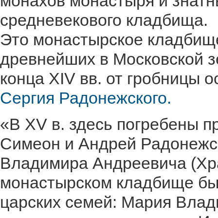
монахов монастыря и знатн
средневекового кладбища.
Это монастырское кладбище 
древнейших в Московской з
конца XIV вв. от гробницы 
Сергия Радонежского.
«В XV в. здесь погребены 
Симеон и Андрей Радонежск
Владимира Андреевича (Храб
монастырском кладбище бы
царских семей: Мария Влад