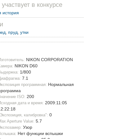
 участвует в конкурсе
 история
и
лед
,
пруд
,
утки
NIKON CORPORATION
Изготовитель:
NIKON D60
Камера:
1/800
Выдержка:
7.1
Диафрагма:
Нормальная
Экспозиция программная:
программа
200
Значение ISO:
2009:11:05
Исходная дата и время:
12:22:18
0
"Экспозиция, калибровка":
5.7
Max Aperture Value:
Узор
Экспозамер:
Нет функции вспышки
Вспышка: