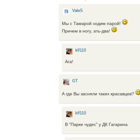
ValeS
Мы с Тамарой ходим парой!
Причем в ногу, ать-два!
klf110
Ага!
GT
А где Вы засняли таких красавцев?
klf110
В "Парке чудес" у ДК Гагарина.