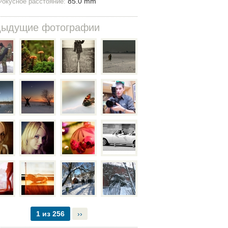
85.0 mm
Фокусное расстояние:
дыдущие фотографии
1 из 256
››