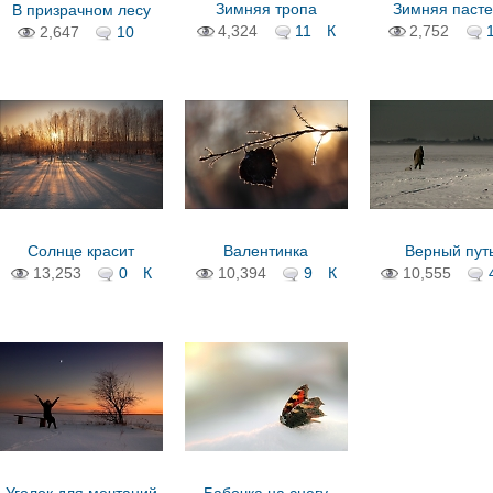
Зимняя тропа
Зимняя пасте
В призрачном лесу
4,324
11
К
2,752
2,647
10
Солнце красит
Валентинка
Верный пут
13,253
0
К
10,394
9
К
10,555