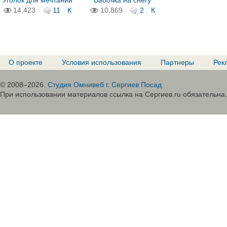
Уголок для мечтаний
Бабочка на снегу
14,423
11
К
10,869
2
К
О проекте
Условия использования
Партнеры
Рек
© 2008–2026.
Студия Омнивеб г. Сергиев Посад
При использовании материалов ссылка на Сергиев.ru обязательна.