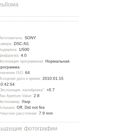
льбома
SONY
Изготовитель:
DSC-N1
Камера:
1/500
Выдержка:
4.0
Диафрагма:
Нормальная
Экспозиция программная:
программа
64
Значение ISO:
2010:01:15
Исходная дата и время:
10:42:54
+0.7
"Экспозиция, калибровка":
2.8
Max Aperture Value:
Узор
Экспозамер:
Off, Did not fire
Вспышка:
7.9 mm
Фокусное расстояние:
дыдущие фотографии