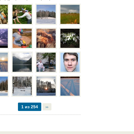
1 из 254
››