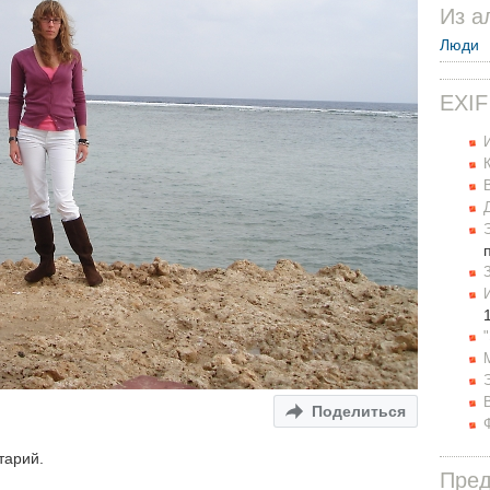
Из а
Люди
EXIF
Поделиться
тарий.
Пре