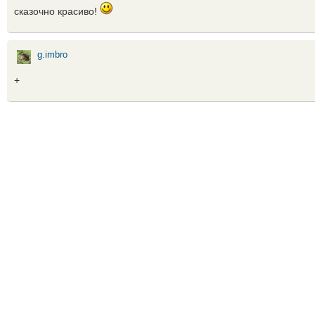
сказочно красиво!
g.imbro
+