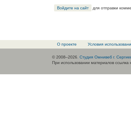
Войдите на сайт
для отправки комм
О проекте
Условия использован
© 2008–2026.
Студия Омнивеб г. Сергие
При использовании материалов ссылка н