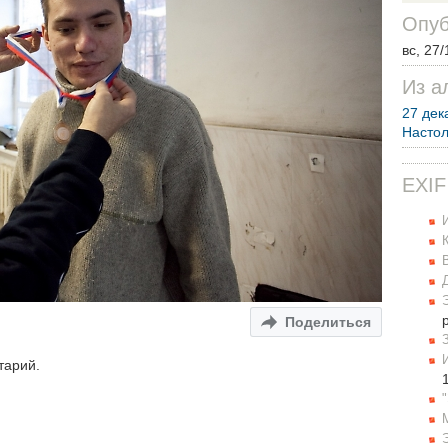
Опуб
вс, 27/
Из а
27 дек
Настол
EXIF
Поделиться
тарий.