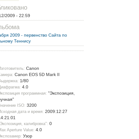
ликовано
12/2009 - 22:59
льбома
абря 2009 - первенство Сайта по
ьному Теннису
Canon
Изготовитель:
Canon EOS 5D Mark II
Камера:
1/80
Выдержка:
4.0
Диафрагма:
"Экспозиция,
Экспозиция программная:
ручная"
3200
Значение ISO:
2009:12:27
Исходная дата и время:
14:21:01
0
"Экспозиция, калибровка":
4.0
Max Aperture Value:
Узор
Экспозамер: